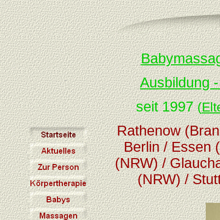
Babymassage-
Ausbildung -
seit 1997
(
Elt
Rathenow (Brand
Berlin / Essen
(NRW) / Glaucha
(NRW) / Stu