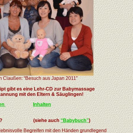
n Claußen: “Besuch aus Japan 2011”
ipt gibt es eine Lehr-CD zur Babymassage
annung mit den Eltern & Säuglingen!
ten
Inhalten
ssage? (siehe auch
“Babybuch”
)
rlebnisvolle Begreifen mit den Händen grundlegend