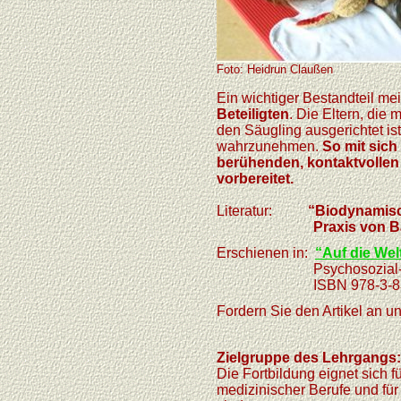
Foto: Heidrun Claußen
Ein wichtiger Bestandteil mei
Beteiligten
. Die Eltern, die 
den Säugling ausgerichtet is
wahrzunehmen.
So mit sich
berühenden, kontaktvoll
vorbereitet.
Literatur:
“Biodynamisch
Praxis von Babymass
Erschienen
in:
“Auf die We
Psychosozial
ISBN 978-3-8379
Fordern Sie den Artikel an un
Zielgruppe des Lehrgangs:
Die
Fortbildung eignet sich f
medizinischer Berufe und fü