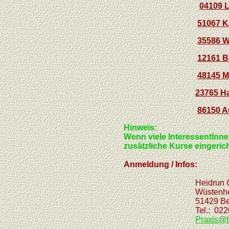
04109 L
51067 Kö
35586 W
12161 B
48145 M
23765 H
86150 Au
Hinweis:
Wenn viele InteressentInne
zusätzliche Kurse eingeric
Anmeldung / Infos:
Heidrun Cla
Wüstenhersch
51429 Bergisch
Tel.: 02207 / 9
Praxis@