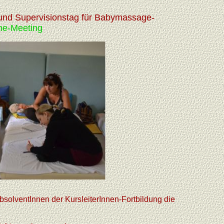
 und Supervisionstag für Babymassage-
ne-Meeting
AbsolventInnen der KursleiterInnen-Fortbildung die