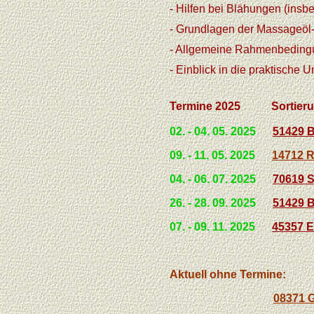
- Hilfen bei Blähungen (insb
- Grundlagen der Massageö
- Allgemeine Rahmenbedingun
- Einblick in die praktische
Termine 2025 Sortierun
02. - 04. 05. 2025
51429 B
09. - 11. 05. 2025
14712 R
04. - 06. 07. 2025
70619 S
26. - 28. 09. 2025
51429 B
07. - 09. 11. 2025
45357 E
Aktuell ohne Termine:
08371 G