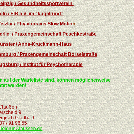
eipzig / Gesundheitssportverein
ln / FIB e.V. im “kugelrund”
etzlar / Physiopraxis Slow Motio
n
erlin / Praxengemeinschaft Peschkestraße
ünster / Anna-Krückmann-Haus
amburg / Praxengemeinschaft Borselstraße
gsburg / Institut für Psychotherapie
n auf der Warteliste sind, können möglicherweise
htet werden!
ußen
eid 9
 Gladbach
1 96 55
HeidrunClaussen.de