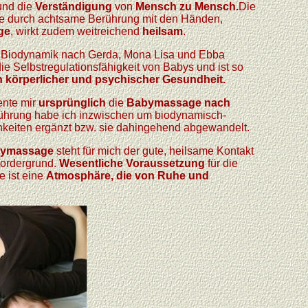
nd die
Verständigung
von
Mensch zu Mensch.
Die
be durch achtsame Berührung mit den Händen,
ge
, wirkt zudem weitreichend
heilsam
.
 Biodynamik nach Gerda, Mona Lisa und Ebba
ie Selbstregulationsfähigkeit von Babys und ist so
n körperlicher
und psychischer Gesundheit.
iente mir
ursprünglich
die
Babymassage nach
sführung habe ich inzwischen um biodynamisch-
hkeiten ergänzt bzw. sie dahingehend abgewandelt.
abymassage
steht für mich der gute, heilsame Kontakt
Vordergrund.
Wesentliche Voraussetzung
für die
ist eine
Atmosphäre, die von Ruhe und