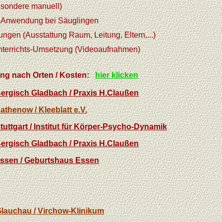
esondere manuell)
l-Anwendung bei Säuglingen
gen (Ausstattung Raum, Leitung, Eltern,...)
 Unterrichts-Umsetzung (Videoaufnahmen)
g nach Orten / Kosten:
hier klicken
ergisch Gladbach / Praxis H.Claußen
athenow / Kleeblatt e.V.
tuttgart / Institut für Körper-Psycho-Dynamik
ergisch Gladbach / Praxis H.Claußen
ssen / Geburtshaus Essen
lauchau / Virchow-Klinikum