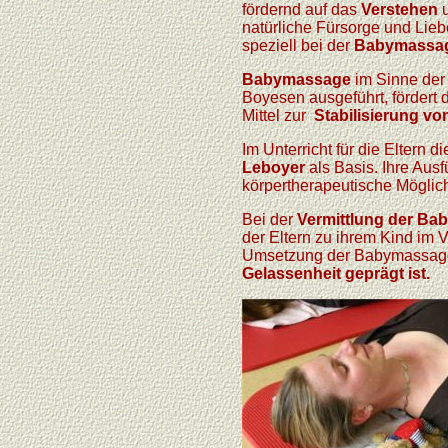
fördernd auf das
Verstehen
u
natürliche Fürsorge und Lie
speziell bei der
Babymassa
Babymassage
im Sinne der
Boyesen ausgeführt, fördert d
Mittel zur
Stabilisierung vo
Im Unterricht für die Eltern d
Leboyer
als Basis. Ihre Au
körpertherapeutische Möglic
Bei der
Vermittlung der B
der Eltern zu ihrem Kind im 
Umsetzung der Babymassage 
Gelassenheit geprägt ist.